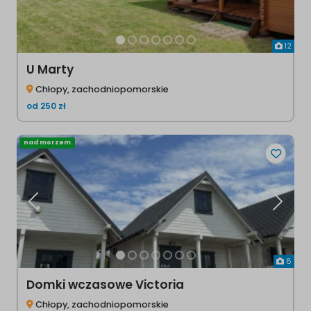
12
U Marty
Chłopy, zachodniopomorskie
od
250
zł
nad morzem
Poprzednia
Następ
8
Domki wczasowe Victoria
Chłopy, zachodniopomorskie