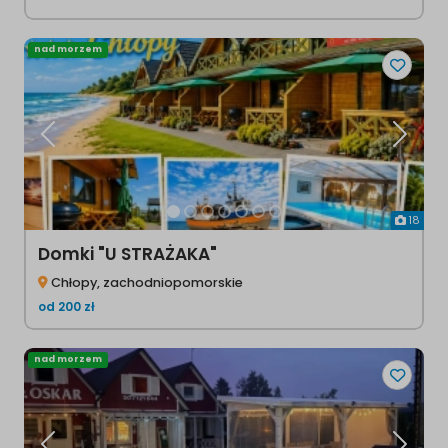
nad morzem
Poprzednia
Następ
18
Domki "U STRAŻAKA"
Chłopy, zachodniopomorskie
od
200
zł
nad morzem