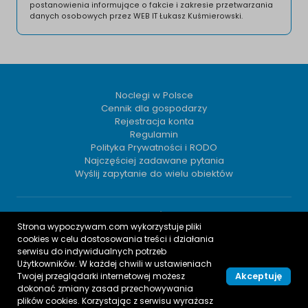
postanowienia informujące o fakcie i zakresie przetwarzania
danych osobowych przez WEB IT Łukasz Kuśmierowski.
Noclegi w Polsce
Cennik dla gospodarzy
Rejestracja konta
Regulamin
Polityka Prywatności i RODO
Najczęściej zadawane pytania
Wyślij zapytanie do wielu obiektów
Odwiedź nas:
Strona wypoczywam.com wykorzystuje pliki
cookies w celu dostosowania treści i działania
serwisu do indywidualnych potrzeb
Użytkowników. W każdej chwili w ustawieniach
Twojej przeglądarki internetowej możesz
Akceptuję
Bezpieczne płatności obsługiwane są przez:
dokonać zmiany zasad przechowywania
plików cookies. Korzystając z serwisu wyrażasz