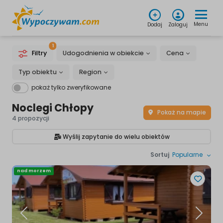
Menu
Dodaj
Zaloguj
1
Filtry
Udogodnienia w obiekcie
Cena
Typ obiektu
Region
pokaż tylko zweryfikowane
Noclegi Chłopy
Pokaż na mapie
4 propozycji
Wyślij zapytanie do wielu obiektów
Sortuj
Popularne
nad morzem
Poprzednia
Następ